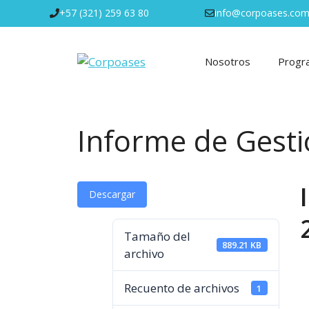
Saltar
+57 (321) 259 63 80
info@corpoases.com
al
contenido
Nosotros
Progr
Informe de Gest
Descargar
Tamaño del
889.21 KB
archivo
Recuento de archivos
1